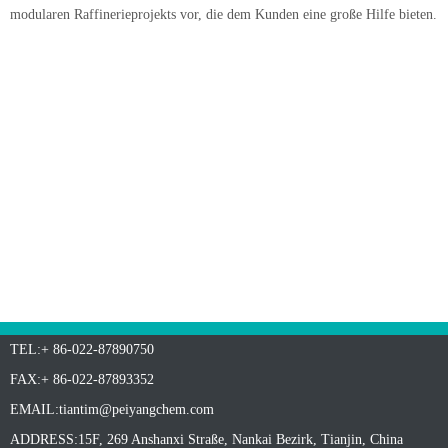
modularen Raffinerieprojekts vor, die dem Kunden eine große Hilfe bieten.
TEL:+ 86-022-87890750
FAX:+ 86-022-87893352
EMAIL:
tiantim@peiyangchem.com
ADDRESS:15F, 269 Anshanxi Straße, Nankai Bezirk, Tianjin, China