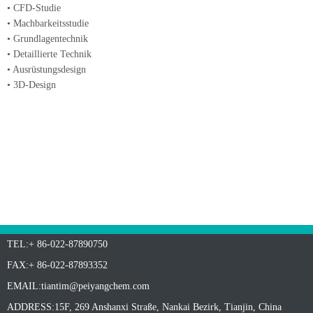
• CFD-Studie
• Machbarkeitsstudie
• Grundlagentechnik
• Detaillierte Technik
• Ausrüstungsdesign
• 3D-Design
TEL:+ 86-022-87890750
FAX:+ 86-022-87893352
EMAIL:
tiantim@peiyangchem.com
ADDRESS:15F, 269 Anshanxi Straße, Nankai Bezirk, Tianjin, China