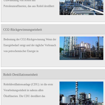
Umwandlung von Rohöl aus
Petroleumraffinerien, das aus Rohöl destilliert
wurde (typischerweise niedrige Oktanzahlen), in
hochoktanige flüssige Produkte, sogenannte
Reformate, die ...
CO2-Rückgewinnungseinheit
Bedeutung der CO2-Rückgewinnung Wenn der
Energiebedarf steigt und der tägliche Verbrauch
von petrochemischer Energie in
Entwicklungsländern steigt, wie kann man
schnell die stabile Energieversorgung
sicherstellen und gleichzeitig ...
Rohöl-Destillationseinheit
Rohöldestillationsanlage (CDU): ist die erste
Verarbeitungseinheit in nahezu allen
Ölraffinerien. Die CDU destilliert das
ankommende Rohöl in verschiedene Fraktionen