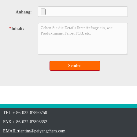
Anhang:
*
Inhalt:
Senden
TEL:+ 86-022-87890750
FAX:+ 86-022-87893352
EMAIL:
tiantim@peiyangchem.com