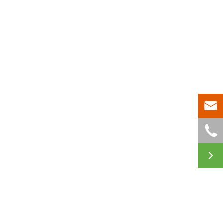


