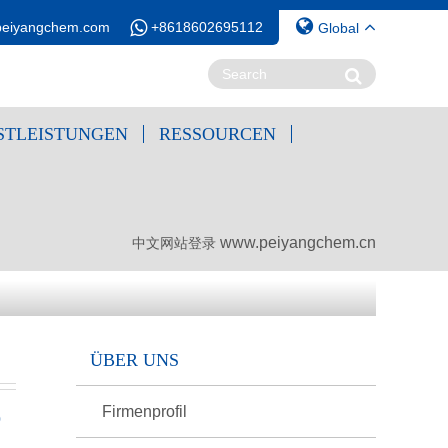
peiyangchem.com
+8618602695112
Global
STLEISTUNGEN
RESSOURCEN
www.peiyangchem.cn
中文网站登录
ÜBER UNS
Firmenprofil
0