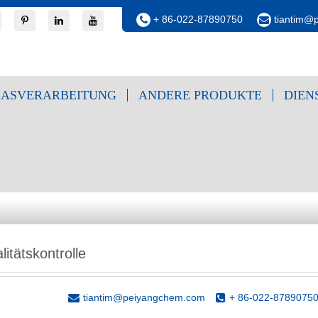
+ 86-022-87890750
tiantim@
ASVERARBEITUNG
ANDERE PRODUKTE
DIEN
litätskontrolle
tiantim@peiyangchem.com
+ 86-022-8789075